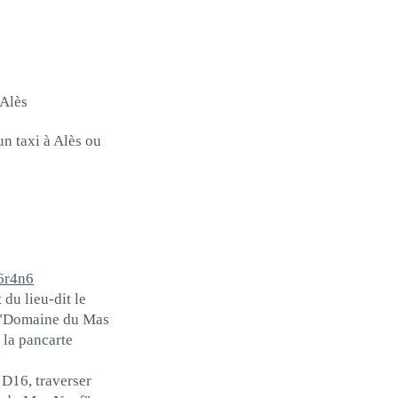
 Alès
n taxi à Alès ou
6r4n6
du lieu-dit le
e "Domaine du Mas
 la pancarte
 D16, traverser