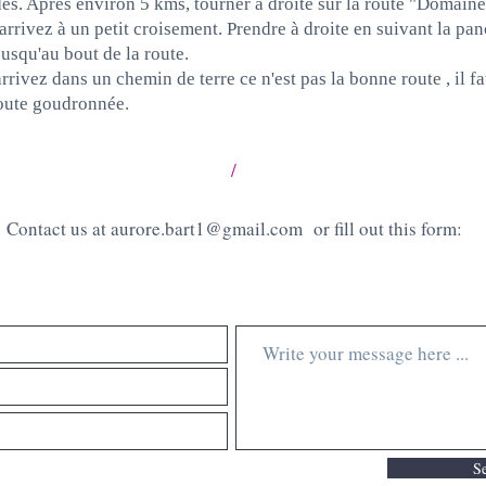
es. Après environ 5 kms, tourner à droite sur la route "Domai
rrivez à un petit croisement. Prendre à droite en suivant la p
jusqu'au bout de la route.
rrivez dans un chemin de terre ce n'est pas la bonne route , il f
route goudronnée.
/
Contact us at
aurore.bart1@gmail.com
or fill out this form:
S