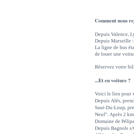
Comment nous rej
Depuis Valence, Ly
Depuis Marseille :
La ligne de bus é
de louer une
voitu
Réservez votre bi
...Et en voiture ?
Voici le lien pour
Depuis Alès, prend
Saut-Du-Loup, pre
Neuf". Après 2 kms
Domaine de Pélipa.
Depuis Bagnols s/C