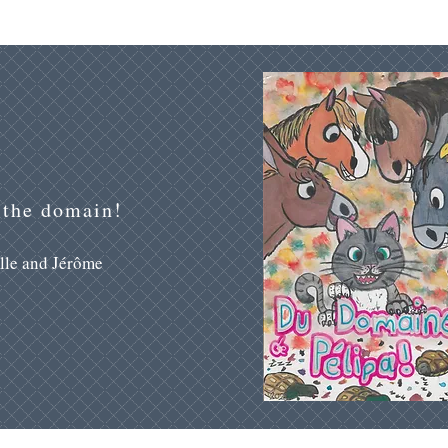
the domain!
lle and Jérôme