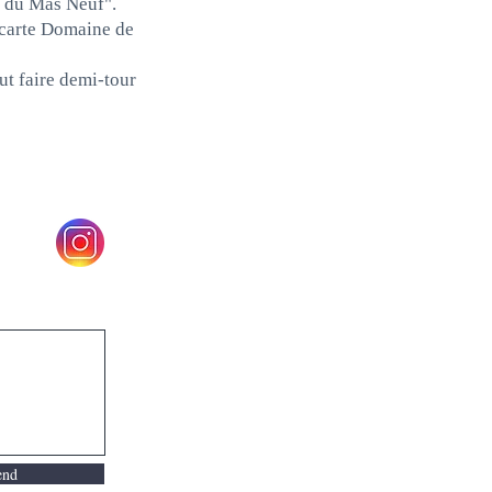
ne du Mas Neuf".
ancarte Domaine de
aut faire demi-tour
end