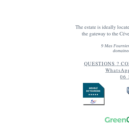
The estate is ideally locat
the gateway to the Cév
9 Mas Fournie
domaine
QUESTIONS ? CON
WhatsApp
06 
N