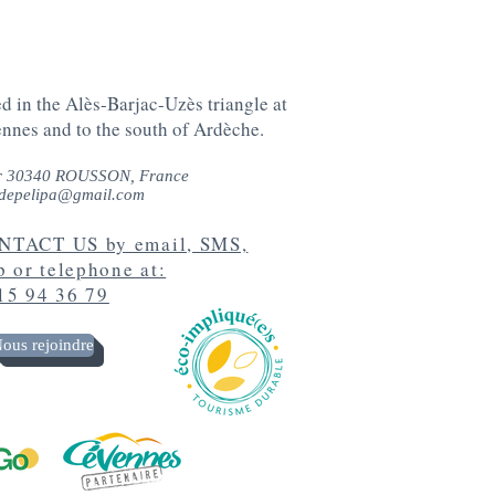
ed in the Alès-Barjac-Uzès triangle at
ennes and to the south of Ardèche.
r 30340 ROUSSON, France
depelipa@gmail.com
TACT US by email, SMS,
 or telephone at:
15 94 36 79
ous rejoindre