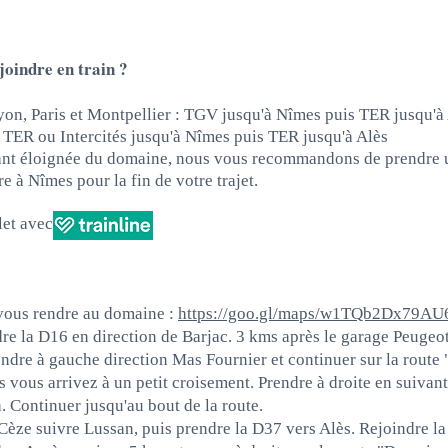
oindre en train ?
on, Paris et Montpellier :
TGV jusqu'à Nîmes puis TER jusqu'à
 TER ou Intercités jusqu'à Nîmes puis TER jusqu'à Alès
tant éloignée du domaine, nous vous recommandons de prendre u
re à Nîmes pour la fin de votre trajet.
llet avec
 vous rendre au domaine :
https://goo.gl/maps/w1TQb2Dx79AU
re la D16 en direction de Barjac. 3 kms après le garage Peugeot 
ndre à gauche direction Mas Fournier et continuer sur la rout
 vous arrivez à un petit croisement. Prendre à droite en suivant
 Continuer jusqu'au bout de la route.
èze suivre Lussan, puis prendre la D37 vers Alès. Rejoindre la