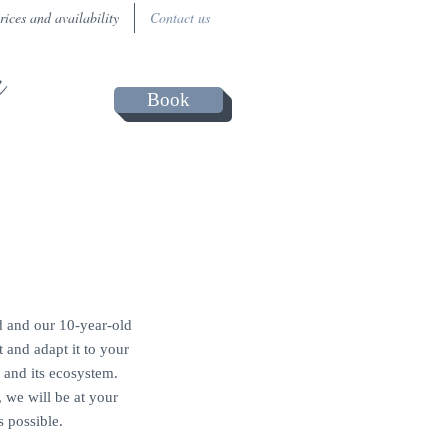
rices and availability
Contact us
a
Book
d and our 10-year-old
t and adapt it to your
 and its ecosystem.
 we will be at your
s possible.